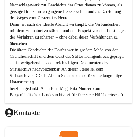
Nachschlagewerk zur Geschichte des Ortes dienen zu können, als 
geistige Brücke in vergangene Lebenswelten und als Darstellung 
des Weges vom Gestern ins Heute.

Damit ist auch die ideelle Absicht verknüpft, die Verbundenheit 
mit dem Heimatort zu stärken und den Respekt vor den Leistungen 
der Vorfahren zu schärfen – ohne dabei deren Verfehlungen zu 
übersehen.

Die ältere Geschichte des Dorfes war in großem Maße von der 
Grundherrschaft und dem Geist des Stiftes Heiligenkreuz geprägt, 
sie ist weitgehend aus den reichhaltigen Dokumenten des 
Stiftsarchivs nachvollziehbar. An dieser Stelle sei dem 
Stiftsarchivar DDr. P. Alkuin Schachenmair für seine langmütige 
Unterstützung

herzlich gedankt. Auch Frau Mag. Rita Münzer vom 
Burgenländischen Landesarchiv sei für ihre stete Hilfsbereitschaft 
gedankt.

Dank gilt den Textautoren dieser Chronik, dem kleinen 
Kontakte
Redaktionsteam, für die gute Zusammenarbeit.

Vor allem aber muss den vielen Windenerinnen und Windenern 
gedankt werden, die durch ihre Erinnerungen, Informationen und 