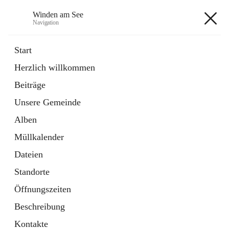
Winden am See
Navigation
Winden am See
Start
Herzlich willkommen
öffnet
Daten & Fakten
Beiträge
in
Externe Webseite
neuem
Unsere Gemeinde
Tab
öffnet
Bebauungsplan
in
Ordner
Alben
neuem
Tab
Müllkalender
+5
Dateien
Standorte
Öffnungszeiten
Beschreibung
Hauptadresse
Kontakte