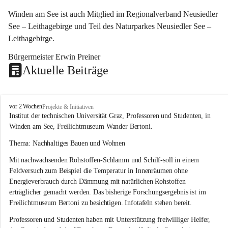
Winden am See ist auch Mitglied im Regionalverband Neusiedler 
See – Leithagebirge und Teil des Naturparkes Neusiedler See – 
Leithagebirge.
Bürgermeister Erwin Preiner 
Aktuelle Beiträge
W
vor 2 Wochen
Projekte & Initiativen
i
Institut der technischen Universität Graz, Professoren und Studenten, in 
n
Winden am See, Freilichtmuseum Wander Bertoni.
d
e
Thema: Nachhaltiges Bauen und Wohnen
n
Mit nachwachsenden Rohstoffen-Schlamm und Schilf-soll in einem 
a
m
Feldversuch zum Beispiel die Temperatur in Innenräumen ohne 
S
Energieverbrauch durch Dämmung mit natürlichen Rohstoffen 
e
erträglicher gemacht werden. Das bisherige Forschungsergebnis ist im 
e
Freilichtmuseum Bertoni zu besichtigen. Infotafeln stehen bereit.
Professoren und Studenten haben mit Unterstützung freiwilliger Helfer, 