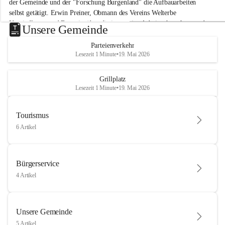
der Gemeinde und der "Forschung Burgenland" die Aufbauarbeiten 
selbst getätigt. Erwin Preiner, Obmann des Vereins Welterbe 
Neusiedlersee und Bgm. ist über die innovative Arbeit sehr erfreut und 
Unsere Gemeinde
hofft auf baldige praktische Anwendung der Forschungsergebnisse.
Parteienverkehr
Gerade in Zeiten des Klimawandels ist jede technologische Innovation 
Lesezeit 1 Minute
•
19. Mai 2026
wichtig!
Weitere Infos folgen in Kürze.
+4
Grillplatz
Lesezeit 1 Minute
•
19. Mai 2026
Tourismus
6 Artikel
Bürgerservice
4 Artikel
Unsere Gemeinde
5 Artikel