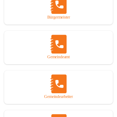
durch das Überlassen von Fotos und Dokumenten zum Gesamtbild 
dieses Buches wesentlich beigetragen haben.

Bürgermeister
Der Zeitdruck war enorm, um das Werk auch zeitgerecht für das 
Jubiläumsjahr abschließen zu können. Daher mag um Nachsicht 
gebeten werden, wenn gewisse Themen nicht in der gebotenen 
Ausführlichkeit behandelt erscheinen, oder auch der eine oder 
andere Fehler unterlief. Die Autoren haben nach ihren 
individuellen Möglichkeiten mit bestem Wissen und Gewissen 
gearbeitet.

Gemeindeamt
Die umfangreiche Chronik ist primär nicht als wissenschaftliches 
Werk angelegt. Mit Ausnahme des ersten Beitrages von Univ.-Prof. 
Andreas Rohatsch wurde auf das System der Fußnoten verzichtet. 
Wo eine genaue Quellenangabe sinnvoll und notwendig erschien, 
sind die entsprechenden Quellenhinweise in den fließenden Text 
eingearbeitet. Der leichteren Lesbarkeit halber ist auch von einer 
streng gendergerechten Ausdrucksform Abstand genommen 
Gemeindearbeiter
worden. Aus dem gleichen Grund wird bei der Ortsnamennennung 
weitgehend die Kurzform Winden gebraucht, obwohl der offizielle 
Name „Winden am See“ lautet – übrigens erst seit dem Jahr 1939.
