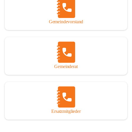
So darf ich Sie zu einer interessanten, vergnüglichen und 
manchmal auch nachdenklich machenden Zeitreise durch die 
Jahrhunderte, ja Jahrtausende alte Geschichte von der Steinzeit 
Gemeindevorstand
über das mittelalterliche Sasun bis in das heutige Winden am See 
einladen.

Gemeinderat
Ersatzmitglieder