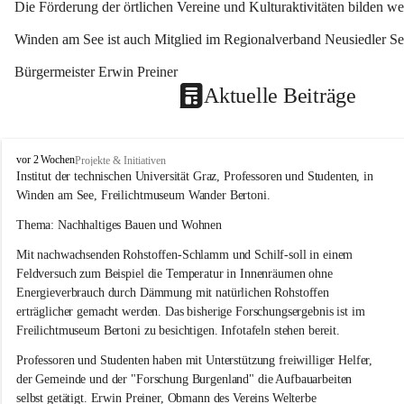
Die Förderung der örtlichen Vereine und Kulturaktivitäten bilden w
Winden am See ist auch Mitglied im Regionalverband Neusiedler See
Bürgermeister Erwin Preiner 
Aktuelle Beiträge
W
vor 2 Wochen
Projekte & Initiativen
i
Institut der technischen Universität Graz, Professoren und Studenten, in 
n
Winden am See, Freilichtmuseum Wander Bertoni.
d
e
Thema: Nachhaltiges Bauen und Wohnen
n
Mit nachwachsenden Rohstoffen-Schlamm und Schilf-soll in einem 
a
m
Feldversuch zum Beispiel die Temperatur in Innenräumen ohne 
S
Energieverbrauch durch Dämmung mit natürlichen Rohstoffen 
e
erträglicher gemacht werden. Das bisherige Forschungsergebnis ist im 
e
Freilichtmuseum Bertoni zu besichtigen. Infotafeln stehen bereit.
Professoren und Studenten haben mit Unterstützung freiwilliger Helfer, 
der Gemeinde und der "Forschung Burgenland" die Aufbauarbeiten 
selbst getätigt. Erwin Preiner, Obmann des Vereins Welterbe 