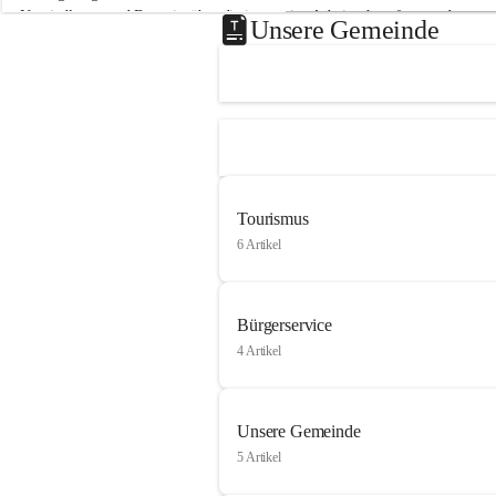
Neusiedlersee und Bgm. ist über die innovative Arbeit sehr erfreut und 
Unsere Gemeinde
hofft auf baldige praktische Anwendung der Forschungsergebnisse.
Gerade in Zeiten des Klimawandels ist jede technologische Innovation 
wichtig!
Weitere Infos folgen in Kürze.
+4
Tourismus
6 Artikel
Bürgerservice
4 Artikel
Unsere Gemeinde
5 Artikel