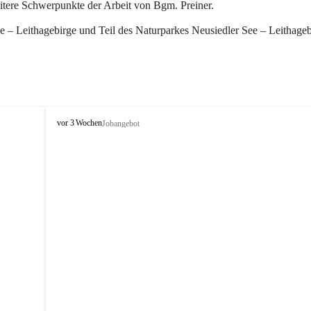
eitere Schwerpunkte der Arbeit von Bgm. Preiner.
 – Leithagebirge und Teil des Naturparkes Neusiedler See – Leithageb
W
vor 3 Wochen
Jobangebot
i
n
d
e
n
a
m
S
e
e