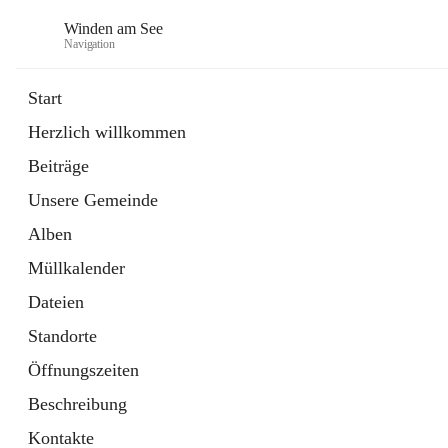
Winden am See
Navigation
Start
Herzlich willkommen
öffnet
Daten & Fakten
Beiträge
in
Externe Webseite
neuem
Unsere Gemeinde
Tab
öffnet
Bebauungsplan
in
Ordner
Alben
neuem
Tab
Müllkalender
Dateien
Standorte
Öffnungszeiten
Beschreibung
Kontakte