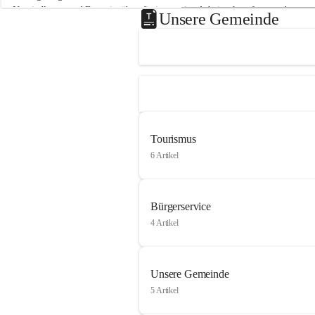
Neusiedlersee und Bgm. ist über die innovative Arbeit sehr erfreut und 
Unsere Gemeinde
hofft auf baldige praktische Anwendung der Forschungsergebnisse.
Gerade in Zeiten des Klimawandels ist jede technologische Innovation 
wichtig!
Weitere Infos folgen in Kürze.
+4
Tourismus
6 Artikel
Bürgerservice
4 Artikel
Unsere Gemeinde
5 Artikel