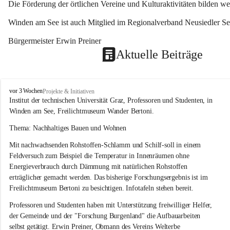
Die Förderung der örtlichen Vereine und Kulturaktivitäten bilden w
Winden am See ist auch Mitglied im Regionalverband Neusiedler See
Bürgermeister Erwin Preiner 
Aktuelle Beiträge
W
vor 3 Wochen
Projekte & Initiativen
i
Institut der technischen Universität Graz, Professoren und Studenten, in 
n
Winden am See, Freilichtmuseum Wander Bertoni.
d
e
Thema: Nachhaltiges Bauen und Wohnen
n
Mit nachwachsenden Rohstoffen-Schlamm und Schilf-soll in einem 
a
m
Feldversuch zum Beispiel die Temperatur in Innenräumen ohne 
S
Energieverbrauch durch Dämmung mit natürlichen Rohstoffen 
e
erträglicher gemacht werden. Das bisherige Forschungsergebnis ist im 
e
Freilichtmuseum Bertoni zu besichtigen. Infotafeln stehen bereit.
Professoren und Studenten haben mit Unterstützung freiwilliger Helfer, 
der Gemeinde und der "Forschung Burgenland" die Aufbauarbeiten 
selbst getätigt. Erwin Preiner, Obmann des Vereins Welterbe 