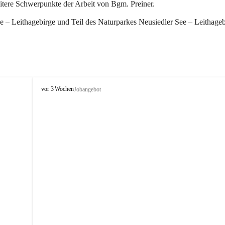
eitere Schwerpunkte der Arbeit von Bgm. Preiner.
 – Leithagebirge und Teil des Naturparkes Neusiedler See – Leithageb
W
vor 3 Wochen
Jobangebot
i
n
d
e
n
a
m
S
e
e