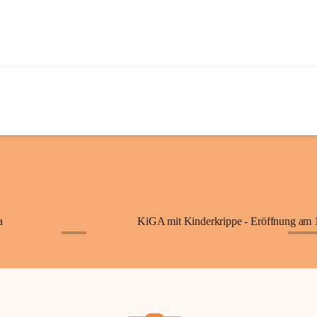
a
+7
+87