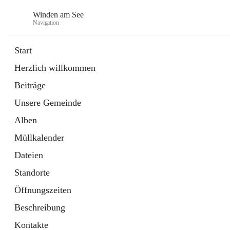
Winden am See
Navigation
Start
Herzlich willkommen
öffnet
Daten & Fakten
Beiträge
in
Externe Webseite
neuem
Unsere Gemeinde
Tab
öffnet
Bebauungsplan
in
Ordner
Alben
neuem
Tab
Müllkalender
Dateien
Standorte
Öffnungszeiten
Beschreibung
Kontakte