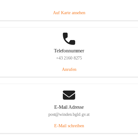
Hauptstraße 8, 7092 Winden am See, AUT
Auf Karte ansehen
Telefonnummer
+43 2160 8275
Anrufen
E-Mail Adresse
post@winden.bgld.gv.at
E-Mail schreiben