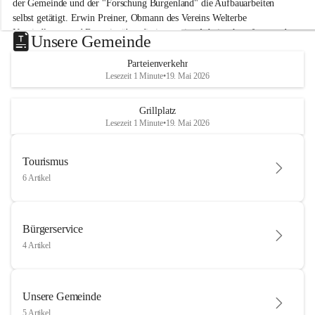
der Gemeinde und der "Forschung Burgenland" die Aufbauarbeiten 
selbst getätigt. Erwin Preiner, Obmann des Vereins Welterbe 
Neusiedlersee und Bgm. ist über die innovative Arbeit sehr erfreut und 
Unsere Gemeinde
hofft auf baldige praktische Anwendung der Forschungsergebnisse.
Parteienverkehr
Gerade in Zeiten des Klimawandels ist jede technologische Innovation 
Lesezeit 1 Minute
•
19. Mai 2026
wichtig!
Weitere Infos folgen in Kürze.
+4
Grillplatz
Lesezeit 1 Minute
•
19. Mai 2026
Tourismus
6 Artikel
Bürgerservice
4 Artikel
Unsere Gemeinde
5 Artikel