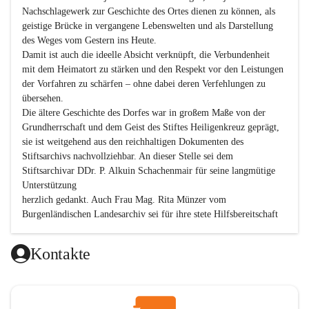
Nachschlagewerk zur Geschichte des Ortes dienen zu können, als 
geistige Brücke in vergangene Lebenswelten und als Darstellung 
des Weges vom Gestern ins Heute.

Damit ist auch die ideelle Absicht verknüpft, die Verbundenheit 
mit dem Heimatort zu stärken und den Respekt vor den Leistungen 
der Vorfahren zu schärfen – ohne dabei deren Verfehlungen zu 
übersehen.

Die ältere Geschichte des Dorfes war in großem Maße von der 
Grundherrschaft und dem Geist des Stiftes Heiligenkreuz geprägt, 
sie ist weitgehend aus den reichhaltigen Dokumenten des 
Stiftsarchivs nachvollziehbar. An dieser Stelle sei dem 
Stiftsarchivar DDr. P. Alkuin Schachenmair für seine langmütige 
Unterstützung

herzlich gedankt. Auch Frau Mag. Rita Münzer vom 
Burgenländischen Landesarchiv sei für ihre stete Hilfsbereitschaft 
gedankt.

Dank gilt den Textautoren dieser Chronik, dem kleinen 
Kontakte
Redaktionsteam, für die gute Zusammenarbeit.

Vor allem aber muss den vielen Windenerinnen und Windenern 
gedankt werden, die durch ihre Erinnerungen, Informationen und 