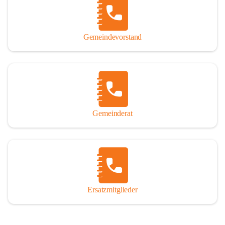
So darf ich Sie zu einer interessanten, vergnüglichen und 
manchmal auch nachdenklich machenden Zeitreise durch die 
Jahrhunderte, ja Jahrtausende alte Geschichte von der Steinzeit 
Gemeindevorstand
über das mittelalterliche Sasun bis in das heutige Winden am See 
einladen.

Gemeinderat
Ersatzmitglieder