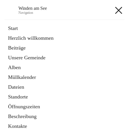
Winden am See
Navigation
Winden am See
Start
Herzlich willkommen
öffnet
Daten & Fakten
Beiträge
in
Externe Webseite
neuem
Unsere Gemeinde
Tab
öffnet
Bebauungsplan
in
Ordner
Alben
neuem
Tab
Müllkalender
+5
Dateien
Standorte
Öffnungszeiten
Beschreibung
Hauptadresse
Kontakte