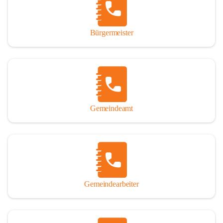
durch das Überlassen von Fotos und Dokumenten zum Gesamtbild 
dieses Buches wesentlich beigetragen haben.

Bürgermeister
Der Zeitdruck war enorm, um das Werk auch zeitgerecht für das 
Jubiläumsjahr abschließen zu können. Daher mag um Nachsicht 
gebeten werden, wenn gewisse Themen nicht in der gebotenen 
Ausführlichkeit behandelt erscheinen, oder auch der eine oder 
andere Fehler unterlief. Die Autoren haben nach ihren 
individuellen Möglichkeiten mit bestem Wissen und Gewissen 
gearbeitet.

Gemeindeamt
Die umfangreiche Chronik ist primär nicht als wissenschaftliches 
Werk angelegt. Mit Ausnahme des ersten Beitrages von Univ.-Prof. 
Andreas Rohatsch wurde auf das System der Fußnoten verzichtet. 
Wo eine genaue Quellenangabe sinnvoll und notwendig erschien, 
sind die entsprechenden Quellenhinweise in den fließenden Text 
eingearbeitet. Der leichteren Lesbarkeit halber ist auch von einer 
streng gendergerechten Ausdrucksform Abstand genommen 
Gemeindearbeiter
worden. Aus dem gleichen Grund wird bei der Ortsnamennennung 
weitgehend die Kurzform Winden gebraucht, obwohl der offizielle 
Name „Winden am See“ lautet – übrigens erst seit dem Jahr 1939.
