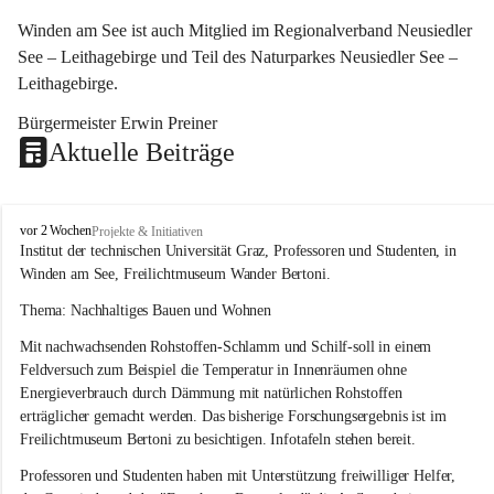
Winden am See ist auch Mitglied im Regionalverband Neusiedler 
See – Leithagebirge und Teil des Naturparkes Neusiedler See – 
Leithagebirge.
Bürgermeister Erwin Preiner 
Aktuelle Beiträge
W
vor 2 Wochen
Projekte & Initiativen
i
Institut der technischen Universität Graz, Professoren und Studenten, in 
n
Winden am See, Freilichtmuseum Wander Bertoni.
d
e
Thema: Nachhaltiges Bauen und Wohnen
n
Mit nachwachsenden Rohstoffen-Schlamm und Schilf-soll in einem 
a
m
Feldversuch zum Beispiel die Temperatur in Innenräumen ohne 
S
Energieverbrauch durch Dämmung mit natürlichen Rohstoffen 
e
erträglicher gemacht werden. Das bisherige Forschungsergebnis ist im 
e
Freilichtmuseum Bertoni zu besichtigen. Infotafeln stehen bereit.
Professoren und Studenten haben mit Unterstützung freiwilliger Helfer, 