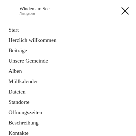
Winden am See
Navigation
Winden am See
Start
Herzlich willkommen
öffnet
Daten & Fakten
Beiträge
in
Externe Webseite
neuem
Unsere Gemeinde
Tab
öffnet
Bebauungsplan
in
Ordner
Alben
neuem
Tab
Müllkalender
+5
Dateien
Standorte
Öffnungszeiten
Beschreibung
Hauptadresse
Kontakte