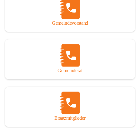
So darf ich Sie zu einer interessanten, vergnüglichen und 
manchmal auch nachdenklich machenden Zeitreise durch die 
Jahrhunderte, ja Jahrtausende alte Geschichte von der Steinzeit 
Gemeindevorstand
über das mittelalterliche Sasun bis in das heutige Winden am See 
einladen.

Gemeinderat
Ersatzmitglieder