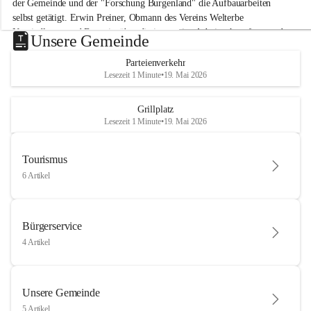
der Gemeinde und der "Forschung Burgenland" die Aufbauarbeiten 
selbst getätigt. Erwin Preiner, Obmann des Vereins Welterbe 
Neusiedlersee und Bgm. ist über die innovative Arbeit sehr erfreut und 
Unsere Gemeinde
hofft auf baldige praktische Anwendung der Forschungsergebnisse.
Parteienverkehr
Gerade in Zeiten des Klimawandels ist jede technologische Innovation 
Lesezeit 1 Minute
•
19. Mai 2026
wichtig!
Weitere Infos folgen in Kürze.
+4
Grillplatz
Lesezeit 1 Minute
•
19. Mai 2026
Tourismus
6 Artikel
Bürgerservice
4 Artikel
Unsere Gemeinde
5 Artikel