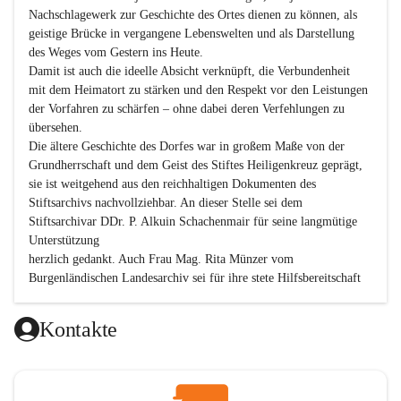
Nachschlagewerk zur Geschichte des Ortes dienen zu können, als 
geistige Brücke in vergangene Lebenswelten und als Darstellung 
des Weges vom Gestern ins Heute.

Damit ist auch die ideelle Absicht verknüpft, die Verbundenheit 
mit dem Heimatort zu stärken und den Respekt vor den Leistungen 
der Vorfahren zu schärfen – ohne dabei deren Verfehlungen zu 
übersehen.

Die ältere Geschichte des Dorfes war in großem Maße von der 
Grundherrschaft und dem Geist des Stiftes Heiligenkreuz geprägt, 
sie ist weitgehend aus den reichhaltigen Dokumenten des 
Stiftsarchivs nachvollziehbar. An dieser Stelle sei dem 
Stiftsarchivar DDr. P. Alkuin Schachenmair für seine langmütige 
Unterstützung

herzlich gedankt. Auch Frau Mag. Rita Münzer vom 
Burgenländischen Landesarchiv sei für ihre stete Hilfsbereitschaft 
gedankt.

Dank gilt den Textautoren dieser Chronik, dem kleinen 
Kontakte
Redaktionsteam, für die gute Zusammenarbeit.

Vor allem aber muss den vielen Windenerinnen und Windenern 
gedankt werden, die durch ihre Erinnerungen, Informationen und 