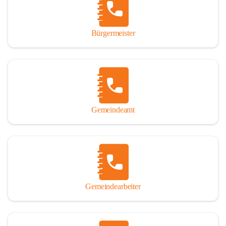
durch das Überlassen von Fotos und Dokumenten zum Gesamtbild 
dieses Buches wesentlich beigetragen haben.

Bürgermeister
Der Zeitdruck war enorm, um das Werk auch zeitgerecht für das 
Jubiläumsjahr abschließen zu können. Daher mag um Nachsicht 
gebeten werden, wenn gewisse Themen nicht in der gebotenen 
Ausführlichkeit behandelt erscheinen, oder auch der eine oder 
andere Fehler unterlief. Die Autoren haben nach ihren 
individuellen Möglichkeiten mit bestem Wissen und Gewissen 
gearbeitet.

Gemeindeamt
Die umfangreiche Chronik ist primär nicht als wissenschaftliches 
Werk angelegt. Mit Ausnahme des ersten Beitrages von Univ.-Prof. 
Andreas Rohatsch wurde auf das System der Fußnoten verzichtet. 
Wo eine genaue Quellenangabe sinnvoll und notwendig erschien, 
sind die entsprechenden Quellenhinweise in den fließenden Text 
eingearbeitet. Der leichteren Lesbarkeit halber ist auch von einer 
streng gendergerechten Ausdrucksform Abstand genommen 
Gemeindearbeiter
worden. Aus dem gleichen Grund wird bei der Ortsnamennennung 
weitgehend die Kurzform Winden gebraucht, obwohl der offizielle 
Name „Winden am See“ lautet – übrigens erst seit dem Jahr 1939.
