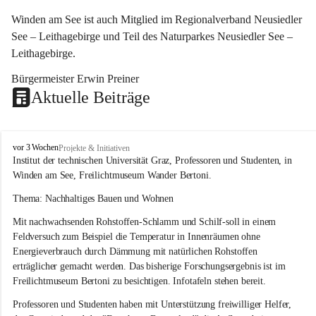
Winden am See ist auch Mitglied im Regionalverband Neusiedler 
See – Leithagebirge und Teil des Naturparkes Neusiedler See – 
Leithagebirge.
Bürgermeister Erwin Preiner 
Aktuelle Beiträge
W
vor 3 Wochen
Projekte & Initiativen
i
Institut der technischen Universität Graz, Professoren und Studenten, in 
n
Winden am See, Freilichtmuseum Wander Bertoni.
d
e
Thema: Nachhaltiges Bauen und Wohnen
n
Mit nachwachsenden Rohstoffen-Schlamm und Schilf-soll in einem 
a
m
Feldversuch zum Beispiel die Temperatur in Innenräumen ohne 
S
Energieverbrauch durch Dämmung mit natürlichen Rohstoffen 
e
erträglicher gemacht werden. Das bisherige Forschungsergebnis ist im 
e
Freilichtmuseum Bertoni zu besichtigen. Infotafeln stehen bereit.
Professoren und Studenten haben mit Unterstützung freiwilliger Helfer, 