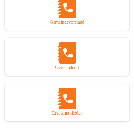
So darf ich Sie zu einer interessanten, vergnüglichen und 
manchmal auch nachdenklich machenden Zeitreise durch die 
Jahrhunderte, ja Jahrtausende alte Geschichte von der Steinzeit 
Gemeindevorstand
über das mittelalterliche Sasun bis in das heutige Winden am See 
einladen.

Gemeinderat
Ersatzmitglieder