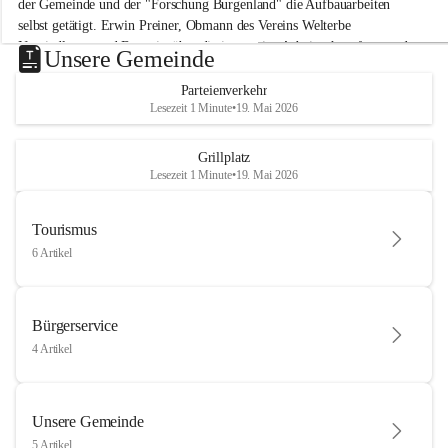
der Gemeinde und der "Forschung Burgenland" die Aufbauarbeiten 
selbst getätigt. Erwin Preiner, Obmann des Vereins Welterbe 
Neusiedlersee und Bgm. ist über die innovative Arbeit sehr erfreut und 
Unsere Gemeinde
hofft auf baldige praktische Anwendung der Forschungsergebnisse.
Parteienverkehr
Gerade in Zeiten des Klimawandels ist jede technologische Innovation 
Lesezeit 1 Minute
•
19. Mai 2026
wichtig!
Weitere Infos folgen in Kürze.
+4
Grillplatz
Lesezeit 1 Minute
•
19. Mai 2026
Tourismus
6 Artikel
Bürgerservice
4 Artikel
Unsere Gemeinde
5 Artikel