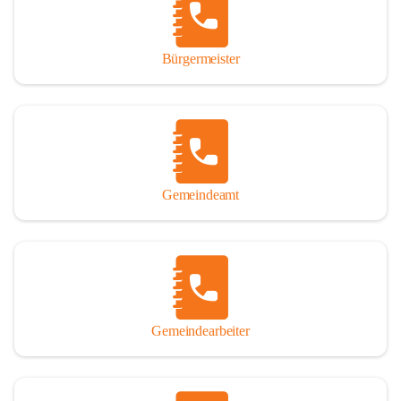
durch das Überlassen von Fotos und Dokumenten zum Gesamtbild 
dieses Buches wesentlich beigetragen haben.

Bürgermeister
Der Zeitdruck war enorm, um das Werk auch zeitgerecht für das 
Jubiläumsjahr abschließen zu können. Daher mag um Nachsicht 
gebeten werden, wenn gewisse Themen nicht in der gebotenen 
Ausführlichkeit behandelt erscheinen, oder auch der eine oder 
andere Fehler unterlief. Die Autoren haben nach ihren 
individuellen Möglichkeiten mit bestem Wissen und Gewissen 
gearbeitet.

Gemeindeamt
Die umfangreiche Chronik ist primär nicht als wissenschaftliches 
Werk angelegt. Mit Ausnahme des ersten Beitrages von Univ.-Prof. 
Andreas Rohatsch wurde auf das System der Fußnoten verzichtet. 
Wo eine genaue Quellenangabe sinnvoll und notwendig erschien, 
sind die entsprechenden Quellenhinweise in den fließenden Text 
eingearbeitet. Der leichteren Lesbarkeit halber ist auch von einer 
streng gendergerechten Ausdrucksform Abstand genommen 
Gemeindearbeiter
worden. Aus dem gleichen Grund wird bei der Ortsnamennennung 
weitgehend die Kurzform Winden gebraucht, obwohl der offizielle 
Name „Winden am See“ lautet – übrigens erst seit dem Jahr 1939.
