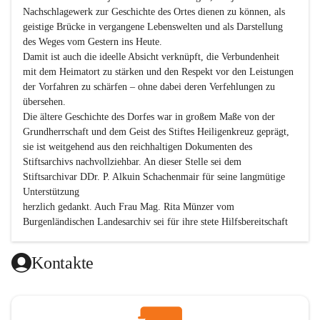
Nachschlagewerk zur Geschichte des Ortes dienen zu können, als 
geistige Brücke in vergangene Lebenswelten und als Darstellung 
des Weges vom Gestern ins Heute.

Damit ist auch die ideelle Absicht verknüpft, die Verbundenheit 
mit dem Heimatort zu stärken und den Respekt vor den Leistungen 
der Vorfahren zu schärfen – ohne dabei deren Verfehlungen zu 
übersehen.

Die ältere Geschichte des Dorfes war in großem Maße von der 
Grundherrschaft und dem Geist des Stiftes Heiligenkreuz geprägt, 
sie ist weitgehend aus den reichhaltigen Dokumenten des 
Stiftsarchivs nachvollziehbar. An dieser Stelle sei dem 
Stiftsarchivar DDr. P. Alkuin Schachenmair für seine langmütige 
Unterstützung

herzlich gedankt. Auch Frau Mag. Rita Münzer vom 
Burgenländischen Landesarchiv sei für ihre stete Hilfsbereitschaft 
gedankt.

Dank gilt den Textautoren dieser Chronik, dem kleinen 
Kontakte
Redaktionsteam, für die gute Zusammenarbeit.

Vor allem aber muss den vielen Windenerinnen und Windenern 
gedankt werden, die durch ihre Erinnerungen, Informationen und 