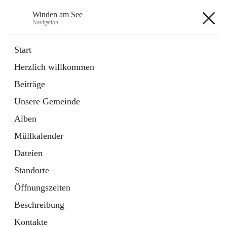
Winden am See
Navigation
Winden am See
Start
Herzlich willkommen
öffnet
Daten & Fakten
Beiträge
in
Externe Webseite
neuem
Unsere Gemeinde
Tab
öffnet
Bebauungsplan
in
Ordner
Alben
neuem
Tab
Müllkalender
+5
Dateien
Standorte
Öffnungszeiten
Beschreibung
Hauptadresse
Kontakte