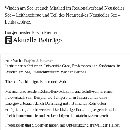
Winden am See ist auch Mitglied im Regionalverband Neusiedler 
See – Leithagebirge und Teil des Naturparkes Neusiedler See – 
Leithagebirge.
Bürgermeister Erwin Preiner 
Aktuelle Beiträge
W
vor 3 Wochen
Projekte & Initiativen
i
Institut der technischen Universität Graz, Professoren und Studenten, in 
n
Winden am See, Freilichtmuseum Wander Bertoni.
d
e
Thema: Nachhaltiges Bauen und Wohnen
n
Mit nachwachsenden Rohstoffen-Schlamm und Schilf-soll in einem 
a
m
Feldversuch zum Beispiel die Temperatur in Innenräumen ohne 
S
Energieverbrauch durch Dämmung mit natürlichen Rohstoffen 
e
erträglicher gemacht werden. Das bisherige Forschungsergebnis ist im 
e
Freilichtmuseum Bertoni zu besichtigen. Infotafeln stehen bereit.
Professoren und Studenten haben mit Unterstützung freiwilliger Helfer, 