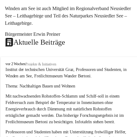
Winden am See ist auch Mitglied im Regionalverband Neusiedler 
See – Leithagebirge und Teil des Naturparkes Neusiedler See – 
Leithagebirge.
Bürgermeister Erwin Preiner 
Aktuelle Beiträge
W
vor 2 Wochen
Projekte & Initiativen
i
Institut der technischen Universität Graz, Professoren und Studenten, in 
n
Winden am See, Freilichtmuseum Wander Bertoni.
d
e
Thema: Nachhaltiges Bauen und Wohnen
n
Mit nachwachsenden Rohstoffen-Schlamm und Schilf-soll in einem 
a
m
Feldversuch zum Beispiel die Temperatur in Innenräumen ohne 
S
Energieverbrauch durch Dämmung mit natürlichen Rohstoffen 
e
erträglicher gemacht werden. Das bisherige Forschungsergebnis ist im 
e
Freilichtmuseum Bertoni zu besichtigen. Infotafeln stehen bereit.
Professoren und Studenten haben mit Unterstützung freiwilliger Helfer, 