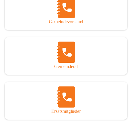
So darf ich Sie zu einer interessanten, vergnüglichen und 
manchmal auch nachdenklich machenden Zeitreise durch die 
Jahrhunderte, ja Jahrtausende alte Geschichte von der Steinzeit 
Gemeindevorstand
über das mittelalterliche Sasun bis in das heutige Winden am See 
einladen.

Gemeinderat
Ersatzmitglieder