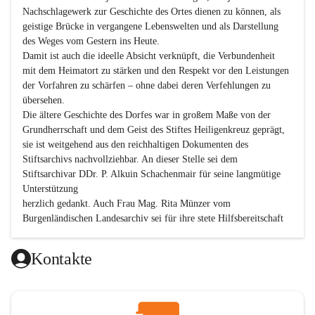
Nachschlagewerk zur Geschichte des Ortes dienen zu können, als 
geistige Brücke in vergangene Lebenswelten und als Darstellung 
des Weges vom Gestern ins Heute.

Damit ist auch die ideelle Absicht verknüpft, die Verbundenheit 
mit dem Heimatort zu stärken und den Respekt vor den Leistungen 
der Vorfahren zu schärfen – ohne dabei deren Verfehlungen zu 
übersehen.

Die ältere Geschichte des Dorfes war in großem Maße von der 
Grundherrschaft und dem Geist des Stiftes Heiligenkreuz geprägt, 
sie ist weitgehend aus den reichhaltigen Dokumenten des 
Stiftsarchivs nachvollziehbar. An dieser Stelle sei dem 
Stiftsarchivar DDr. P. Alkuin Schachenmair für seine langmütige 
Unterstützung

herzlich gedankt. Auch Frau Mag. Rita Münzer vom 
Burgenländischen Landesarchiv sei für ihre stete Hilfsbereitschaft 
gedankt.

Dank gilt den Textautoren dieser Chronik, dem kleinen 
Kontakte
Redaktionsteam, für die gute Zusammenarbeit.

Vor allem aber muss den vielen Windenerinnen und Windenern 
gedankt werden, die durch ihre Erinnerungen, Informationen und 