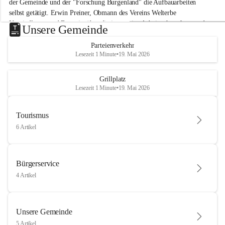
der Gemeinde und der "Forschung Burgenland" die Aufbauarbeiten 
selbst getätigt. Erwin Preiner, Obmann des Vereins Welterbe 
Neusiedlersee und Bgm. ist über die innovative Arbeit sehr erfreut und 
Unsere Gemeinde
hofft auf baldige praktische Anwendung der Forschungsergebnisse.
Parteienverkehr
Gerade in Zeiten des Klimawandels ist jede technologische Innovation 
Lesezeit 1 Minute
•
19. Mai 2026
wichtig!
Weitere Infos folgen in Kürze.
+4
Grillplatz
Lesezeit 1 Minute
•
19. Mai 2026
Tourismus
6 Artikel
Bürgerservice
4 Artikel
Unsere Gemeinde
5 Artikel