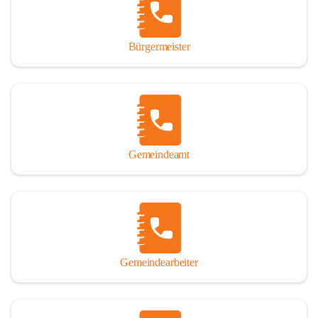
durch das Überlassen von Fotos und Dokumenten zum Gesamtbild 
dieses Buches wesentlich beigetragen haben.

Bürgermeister
Der Zeitdruck war enorm, um das Werk auch zeitgerecht für das 
Jubiläumsjahr abschließen zu können. Daher mag um Nachsicht 
gebeten werden, wenn gewisse Themen nicht in der gebotenen 
Ausführlichkeit behandelt erscheinen, oder auch der eine oder 
andere Fehler unterlief. Die Autoren haben nach ihren 
individuellen Möglichkeiten mit bestem Wissen und Gewissen 
gearbeitet.

Gemeindeamt
Die umfangreiche Chronik ist primär nicht als wissenschaftliches 
Werk angelegt. Mit Ausnahme des ersten Beitrages von Univ.-Prof. 
Andreas Rohatsch wurde auf das System der Fußnoten verzichtet. 
Wo eine genaue Quellenangabe sinnvoll und notwendig erschien, 
sind die entsprechenden Quellenhinweise in den fließenden Text 
eingearbeitet. Der leichteren Lesbarkeit halber ist auch von einer 
streng gendergerechten Ausdrucksform Abstand genommen 
Gemeindearbeiter
worden. Aus dem gleichen Grund wird bei der Ortsnamennennung 
weitgehend die Kurzform Winden gebraucht, obwohl der offizielle 
Name „Winden am See“ lautet – übrigens erst seit dem Jahr 1939.
