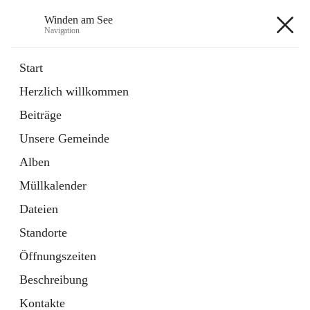
Winden am See
Navigation
Winden am See
Start
Herzlich willkommen
öffnet
Daten & Fakten
Beiträge
in
Externe Webseite
neuem
Unsere Gemeinde
Tab
öffnet
Bebauungsplan
in
Ordner
Alben
neuem
Tab
Müllkalender
+5
Dateien
Standorte
Öffnungszeiten
Beschreibung
Hauptadresse
Kontakte