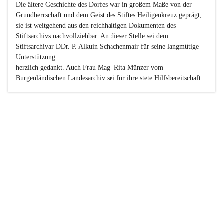
Die ältere Geschichte des Dorfes war in großem Maße von der 
Grundherrschaft und dem Geist des Stiftes Heiligenkreuz geprägt, 
sie ist weitgehend aus den reichhaltigen Dokumenten des 
Stiftsarchivs nachvollziehbar. An dieser Stelle sei dem 
Stiftsarchivar DDr. P. Alkuin Schachenmair für seine langmütige 
Unterstützung

herzlich gedankt. Auch Frau Mag. Rita Münzer vom 
Burgenländischen Landesarchiv sei für ihre stete Hilfsbereitschaft 
gedankt.

Dank gilt den Textautoren dieser Chronik, dem kleinen 
Redaktionsteam, für die gute Zusammenarbeit.

Vor allem aber muss den vielen Windenerinnen und Windenern 
gedankt werden, die durch ihre Erinnerungen, Informationen und 
durch das Überlassen von Fotos und Dokumenten zum Gesamtbild 
dieses Buches wesentlich beigetragen haben.

Der Zeitdruck war enorm, um das Werk auch zeitgerecht für das 
Jubiläumsjahr abschließen zu können. Daher mag um Nachsicht 
gebeten werden, wenn gewisse Themen nicht in der gebotenen 
Ausführlichkeit behandelt erscheinen, oder auch der eine oder 