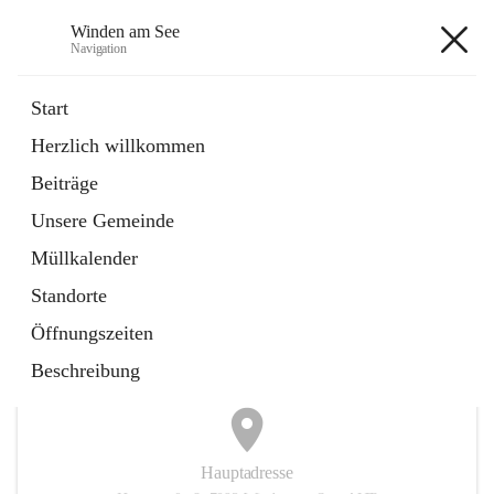
Winden am See
Navigation
Winden am See
Start
Herzlich willkommen
öffnet
Daten & Fakten
Beiträge
in
Externe Webseite
neuem
Unsere Gemeinde
Tab
öffnet
Bebauungsplan
in
Ordner
Müllkalender
neuem
Tab
Standorte
+5
Öffnungszeiten
Beschreibung
Hauptadresse