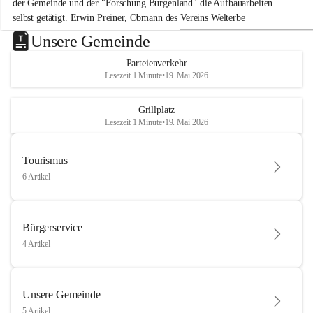
der Gemeinde und der "Forschung Burgenland" die Aufbauarbeiten 
selbst getätigt. Erwin Preiner, Obmann des Vereins Welterbe 
Neusiedlersee und Bgm. ist über die innovative Arbeit sehr erfreut und 
Unsere Gemeinde
hofft auf baldige praktische Anwendung der Forschungsergebnisse.
Parteienverkehr
Gerade in Zeiten des Klimawandels ist jede technologische Innovation 
Lesezeit 1 Minute
•
19. Mai 2026
wichtig!
Weitere Infos folgen in Kürze.
+4
Grillplatz
Lesezeit 1 Minute
•
19. Mai 2026
Tourismus
6 Artikel
Bürgerservice
4 Artikel
Unsere Gemeinde
5 Artikel