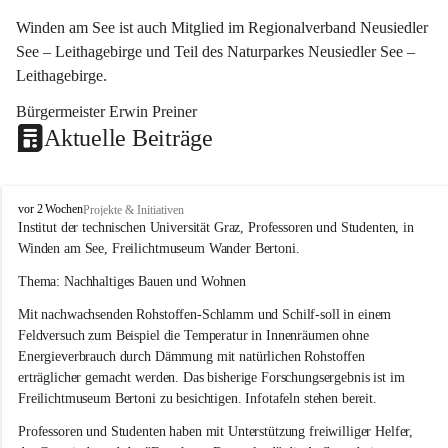
Winden am See ist auch Mitglied im Regionalverband Neusiedler 
See – Leithagebirge und Teil des Naturparkes Neusiedler See – 
Leithagebirge.
Bürgermeister Erwin Preiner 
Aktuelle Beiträge
W
vor 2 Wochen
Projekte & Initiativen
i
Institut der technischen Universität Graz, Professoren und Studenten, in 
n
Winden am See, Freilichtmuseum Wander Bertoni.
d
e
Thema: Nachhaltiges Bauen und Wohnen
n
Mit nachwachsenden Rohstoffen-Schlamm und Schilf-soll in einem 
a
m
Feldversuch zum Beispiel die Temperatur in Innenräumen ohne 
S
Energieverbrauch durch Dämmung mit natürlichen Rohstoffen 
e
erträglicher gemacht werden. Das bisherige Forschungsergebnis ist im 
e
Freilichtmuseum Bertoni zu besichtigen. Infotafeln stehen bereit.
Professoren und Studenten haben mit Unterstützung freiwilliger Helfer, 