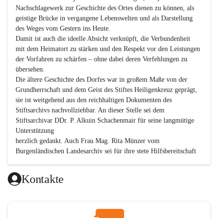
Nachschlagewerk zur Geschichte des Ortes dienen zu können, als 
geistige Brücke in vergangene Lebenswelten und als Darstellung 
des Weges vom Gestern ins Heute.

Damit ist auch die ideelle Absicht verknüpft, die Verbundenheit 
mit dem Heimatort zu stärken und den Respekt vor den Leistungen 
der Vorfahren zu schärfen – ohne dabei deren Verfehlungen zu 
übersehen.

Die ältere Geschichte des Dorfes war in großem Maße von der 
Grundherrschaft und dem Geist des Stiftes Heiligenkreuz geprägt, 
sie ist weitgehend aus den reichhaltigen Dokumenten des 
Stiftsarchivs nachvollziehbar. An dieser Stelle sei dem 
Stiftsarchivar DDr. P. Alkuin Schachenmair für seine langmütige 
Unterstützung

herzlich gedankt. Auch Frau Mag. Rita Münzer vom 
Burgenländischen Landesarchiv sei für ihre stete Hilfsbereitschaft 
gedankt.

Dank gilt den Textautoren dieser Chronik, dem kleinen 
Kontakte
Redaktionsteam, für die gute Zusammenarbeit.

Vor allem aber muss den vielen Windenerinnen und Windenern 
gedankt werden, die durch ihre Erinnerungen, Informationen und 