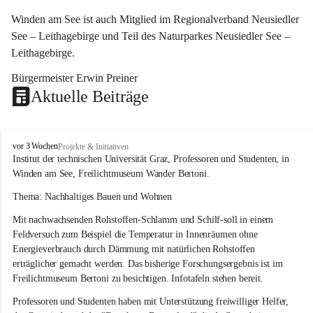
Winden am See ist auch Mitglied im Regionalverband Neusiedler 
See – Leithagebirge und Teil des Naturparkes Neusiedler See – 
Leithagebirge.
Bürgermeister Erwin Preiner 
Aktuelle Beiträge
W
vor 3 Wochen
Projekte & Initiativen
i
Institut der technischen Universität Graz, Professoren und Studenten, in 
n
Winden am See, Freilichtmuseum Wander Bertoni.
d
e
Thema: Nachhaltiges Bauen und Wohnen
n
Mit nachwachsenden Rohstoffen-Schlamm und Schilf-soll in einem 
a
m
Feldversuch zum Beispiel die Temperatur in Innenräumen ohne 
S
Energieverbrauch durch Dämmung mit natürlichen Rohstoffen 
e
erträglicher gemacht werden. Das bisherige Forschungsergebnis ist im 
e
Freilichtmuseum Bertoni zu besichtigen. Infotafeln stehen bereit.
Professoren und Studenten haben mit Unterstützung freiwilliger Helfer, 