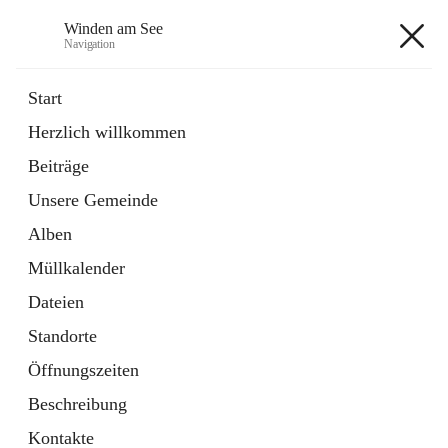
Winden am See
Navigation
Winden am See
Start
Herzlich willkommen
öffnet
Daten & Fakten
Beiträge
in
Externe Webseite
neuem
Unsere Gemeinde
Tab
öffnet
Bebauungsplan
in
Ordner
Alben
neuem
Tab
Müllkalender
+5
Dateien
Standorte
Öffnungszeiten
Beschreibung
Hauptadresse
Kontakte