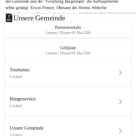
der Gemeinde und der "Forschung Burgenland" die Aufbauarbeiten 
selbst getätigt. Erwin Preiner, Obmann des Vereins Welterbe 
Neusiedlersee und Bgm. ist über die innovative Arbeit sehr erfreut und 
Unsere Gemeinde
hofft auf baldige praktische Anwendung der Forschungsergebnisse.
Parteienverkehr
Gerade in Zeiten des Klimawandels ist jede technologische Innovation 
Lesezeit 1 Minute
•
19. Mai 2026
wichtig!
Weitere Infos folgen in Kürze.
+4
Grillplatz
Lesezeit 1 Minute
•
19. Mai 2026
Tourismus
6 Artikel
Bürgerservice
4 Artikel
Unsere Gemeinde
5 Artikel