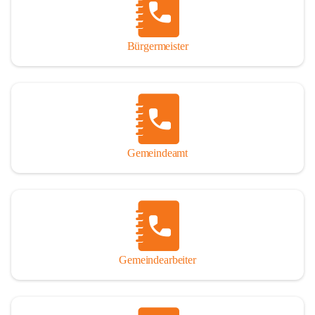
durch das Überlassen von Fotos und Dokumenten zum Gesamtbild 
dieses Buches wesentlich beigetragen haben.

Bürgermeister
Der Zeitdruck war enorm, um das Werk auch zeitgerecht für das 
Jubiläumsjahr abschließen zu können. Daher mag um Nachsicht 
gebeten werden, wenn gewisse Themen nicht in der gebotenen 
Ausführlichkeit behandelt erscheinen, oder auch der eine oder 
andere Fehler unterlief. Die Autoren haben nach ihren 
individuellen Möglichkeiten mit bestem Wissen und Gewissen 
gearbeitet.

Gemeindeamt
Die umfangreiche Chronik ist primär nicht als wissenschaftliches 
Werk angelegt. Mit Ausnahme des ersten Beitrages von Univ.-Prof. 
Andreas Rohatsch wurde auf das System der Fußnoten verzichtet. 
Wo eine genaue Quellenangabe sinnvoll und notwendig erschien, 
sind die entsprechenden Quellenhinweise in den fließenden Text 
eingearbeitet. Der leichteren Lesbarkeit halber ist auch von einer 
streng gendergerechten Ausdrucksform Abstand genommen 
Gemeindearbeiter
worden. Aus dem gleichen Grund wird bei der Ortsnamennennung 
weitgehend die Kurzform Winden gebraucht, obwohl der offizielle 
Name „Winden am See“ lautet – übrigens erst seit dem Jahr 1939.
