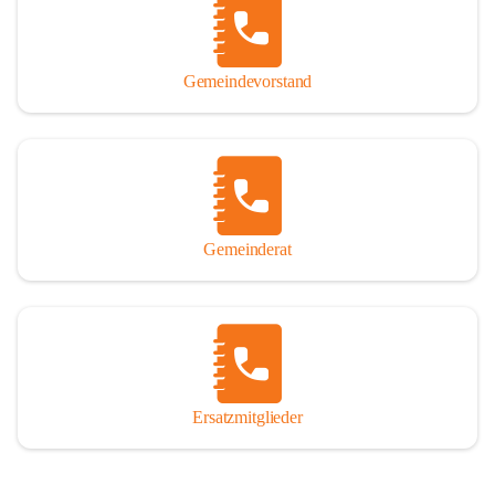
So darf ich Sie zu einer interessanten, vergnüglichen und 
manchmal auch nachdenklich machenden Zeitreise durch die 
Jahrhunderte, ja Jahrtausende alte Geschichte von der Steinzeit 
Gemeindevorstand
über das mittelalterliche Sasun bis in das heutige Winden am See 
einladen.

Gemeinderat
Ersatzmitglieder