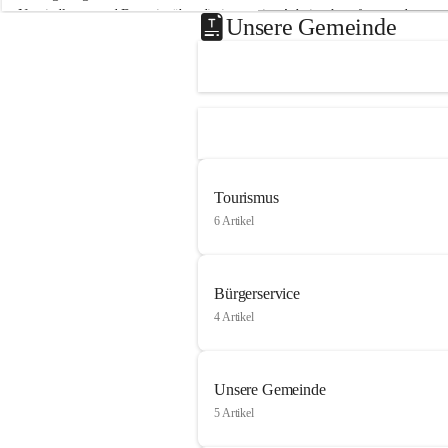
Neusiedlersee und Bgm. ist über die innovative Arbeit sehr erfreut und 
Unsere Gemeinde
hofft auf baldige praktische Anwendung der Forschungsergebnisse.
Gerade in Zeiten des Klimawandels ist jede technologische Innovation 
wichtig!
Weitere Infos folgen in Kürze.
+4
Tourismus
6 Artikel
Bürgerservice
4 Artikel
Unsere Gemeinde
5 Artikel