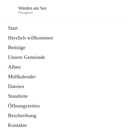
Winden am See
Navigation
Start
Herzlich willkommen
öffnet
Daten & Fakten
Beiträge
in
Externe Webseite
neuem
Unsere Gemeinde
Tab
öffnet
Bebauungsplan
in
Ordner
Alben
neuem
Tab
Müllkalender
Dateien
Standorte
Öffnungszeiten
Beschreibung
Kontakte