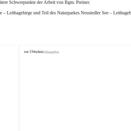
eitere Schwerpunkte der Arbeit von Bgm. Preiner.
 – Leithagebirge und Teil des Naturparkes Neusiedler See – Leithageb
W
vor 3 Wochen
Jobangebot
i
n
d
e
n
a
m
S
e
e