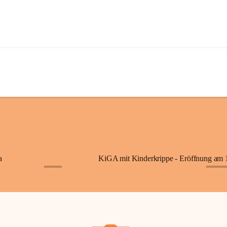
a
+7
+87