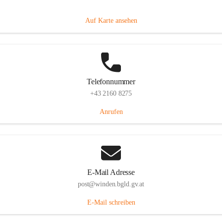
Hauptstraße 8, 7092 Winden am See, AUT
Auf Karte ansehen
Telefonnummer
+43 2160 8275
Anrufen
E-Mail Adresse
post@winden.bgld.gv.at
E-Mail schreiben