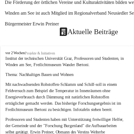
Die Förderung der örtlichen Vereine und Kulturaktivitäten bilden w
Winden am See ist auch Mitglied im Regionalverband Neusiedler See
Bürgermeister Erwin Preiner 
Aktuelle Beiträge
W
vor 2 Wochen
Projekte & Initiativen
i
Institut der technischen Universität Graz, Professoren und Studenten, in 
n
Winden am See, Freilichtmuseum Wander Bertoni.
d
e
Thema: Nachhaltiges Bauen und Wohnen
n
Mit nachwachsenden Rohstoffen-Schlamm und Schilf-soll in einem 
a
m
Feldversuch zum Beispiel die Temperatur in Innenräumen ohne 
S
Energieverbrauch durch Dämmung mit natürlichen Rohstoffen 
e
erträglicher gemacht werden. Das bisherige Forschungsergebnis ist im 
e
Freilichtmuseum Bertoni zu besichtigen. Infotafeln stehen bereit.
Professoren und Studenten haben mit Unterstützung freiwilliger Helfer, 
der Gemeinde und der "Forschung Burgenland" die Aufbauarbeiten 
selbst getätigt. Erwin Preiner, Obmann des Vereins Welterbe 